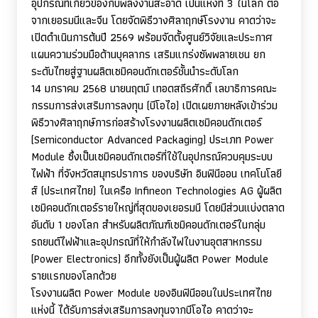
อุปกรณ์ที่เกี่ยวข้องกับพลังงานสะอาด เป็นแห่งที่
3
ในโลก ต่อ
จากเยอรมนีและจีน โดยจัดพิธีวางศิลาฤกษ์โรงงาน คาดว่าจะ
เปิดดำเนินการต้นปี
2569
พร้อมจัดตั้งศูนย์วิจัยและประกาศ
แผนความร่วมมือด้านบุคลากร เสริมแกร่งซัพพลายเชน ยก
ระดับไทยสู่ฐานผลิตเซมิคอนดักเตอร์ชั้นนำระดับโลก
14
มกราคม
2568
นายนฤตม์ เทอดสถีรศักดิ์ เลขาธิการคณะ
กรรมการส่งเสริมการลงทุน (บีโอไอ) เปิดเผยภายหลังเข้าร่วม
พิธีวางศิลาฤกษ์การก่อสร้างโรงงานผลิตเซมิคอนดักเตอร์
(
Semiconductor Advanced Packaging)
ประเภท
Power
Module
ซึ่งเป็นเซมิคอนดักเตอร์ที่ใช้ในอุปกรณ์ควบคุมระบบ
ไฟฟ้า ที่จังหวัดสมุทรปราการ ของบริษัท อินฟินีออน เทคโนโลยี
ส์ (ประเทศไทย) ในเครือ
Infineon Technologies AG
ผู้ผลิต
เซมิคอนดักเตอร์รายใหญ่ที่สุดของเยอรมนี โดยมีส่วนแบ่งตลาด
อันดับ
1
ของโลก สำหรับผลิตภัณฑ์เซมิคอนดักเตอร์ในกลุ่ม
รถยนต์ไฟฟ้าและอุปกรณ์ที่ให้กำลังไฟในงานอุตสาหกรรม
(
Power Electronics)
อีกทั้งยังเป็นผู้ผลิต
Power Module
รายแรกของโลกด้วย
โรงงานผลิต
Power Module
ของอินฟินีออนในประเทศไทย
แห่งนี้ ได้รับการส่งเสริมการลงทุนจากบีโอไอ คาดว่าจะ