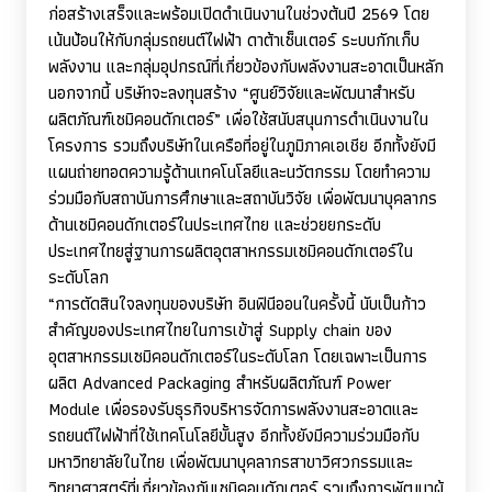
ก่อสร้างเสร็จและพร้อมเปิดดำเนินงานในช่วงต้นปี
2569
โดย
เน้นป้อนให้กับกลุ่มรถยนต์ไฟฟ้า ดาต้าเซ็นเตอร์ ระบบกักเก็บ
พลังงาน และกลุ่มอุปกรณ์ที่เกี่ยวข้องกับพลังงานสะอาดเป็นหลัก
นอกจากนี้ บริษัทจะลงทุนสร้าง “ศูนย์วิจัยและพัฒนาสำหรับ
ผลิตภัณฑ์เซมิคอนดักเตอร์” เพื่อใช้สนับสนุนการดำเนินงานใน
โครงการ รวมถึงบริษัทในเครือที่อยู่ในภูมิภาคเอเชีย อีกทั้งยังมี
แผนถ่ายทอดความรู้ด้านเทคโนโลยีและนวัตกรรม โดยทำความ
ร่วมมือกับสถาบันการศึกษาและสถาบันวิจัย เพื่อพัฒนาบุคลากร
ด้านเซมิคอนดักเตอร์ในประเทศไทย และช่วยยกระดับ
ประเทศไทยสู่ฐานการผลิตอุตสาหกรรมเซมิคอนดักเตอร์ใน
ระดับโลก
“
การตัดสินใจลงทุนของบริษัท อินฟินีออนในครั้งนี้ นับเป็นก้าว
สำคัญของประเทศไทยในการเข้าสู่
Supply chain
ของ
อุตสาหกรรมเซมิคอนดักเตอร์ในระดับโลก โดยเฉพาะเป็นการ
ผลิต
Advanced Packaging
สำหรับผลิตภัณฑ์
Power
Module
เพื่อรองรับธุรกิจบริหารจัดการพลังงานสะอาดและ
รถยนต์ไฟฟ้าที่ใช้เทคโนโลยีขั้นสูง อีกทั้งยังมีความร่วมมือกับ
มหาวิทยาลัยในไทย เพื่อพัฒนาบุคลากรสาขาวิศวกรรมและ
วิทยาศาสตร์ที่เกี่ยวข้องกับเซมิคอนดักเตอร์ รวมถึงการพัฒนาผู้