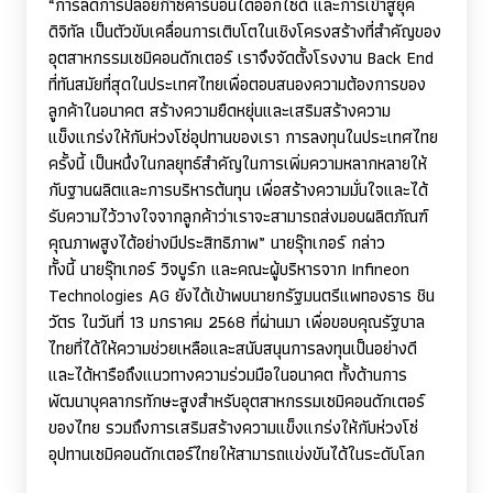
“
การลดการปล่อยก๊าซคาร์บอนไดออกไซด์ และการเข้าสู่ยุค
ดิจิทัล เป็นตัวขับเคลื่อนการเติบโตในเชิงโครงสร้างที่สำคัญของ
อุตสาหกรรมเซมิคอนดักเตอร์ เราจึงจัดตั้งโรงงาน
Back End
ที่ทันสมัยที่สุดในประเทศไทยเพื่อตอบสนองความต้องการของ
ลูกค้าในอนาคต สร้างความยืดหยุ่นและเสริมสร้างความ
แข็งแกร่งให้กับห่วงโซ่อุปทานของเรา การลงทุนในประเทศไทย
ครั้งนี้ เป็นหนึ่งในกลยุทธ์สำคัญในการเพิ่มความหลากหลายให้
กับฐานผลิตและการบริหารต้นทุน เพื่อสร้างความมั่นใจและได้
รับความไว้วางใจจากลูกค้าว่าเราจะสามารถส่งมอบผลิตภัณฑ์
คุณภาพสูงได้อย่างมีประสิทธิภาพ” นายรุ๊ทเกอร์ กล่าว
ทั้งนี้ นายรุ๊ทเกอร์ วิจบูร์ก และคณะผู้บริหารจาก
Infineon
Technologies AG
ยังได้เข้าพบนายกรัฐมนตรีแพทองธาร ชิน
วัตร ในวันที่
13
มกราคม
2568
ที่ผ่านมา เพื่อขอบคุณรัฐบาล
ไทยที่ได้ให้ความช่วยเหลือและสนับสนุนการลงทุนเป็นอย่างดี
และได้หารือถึงแนวทางความร่วมมือในอนาคต ทั้งด้านการ
พัฒนาบุคลากรทักษะสูงสำหรับอุตสาหกรรมเซมิคอนดักเตอร์
ของไทย รวมถึงการเสริมสร้างความแข็งแกร่งให้กับห่วงโซ่
อุปทานเซมิคอนดักเตอร์ไทยให้สามารถแข่งขันได้ในระดับโลก