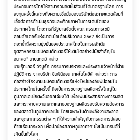
ประกอบการไทยให้สามารถผลิตชิ้นส่วนที่ได้มาตรฐานโลก การ
ลงทุนครั้งนี้แสดงถึงความเชื่อมั่นของบริษัทต่อสภาพแวดล้อมที่
เอื้อต่อการดำเนินธุรกิจและศักยภาพในการเติบโตของ
ประเทศไทย โดยการที่รัฐบาลจัดตั้งคณะกรรมการเซมิ
คอนดักเตอร์แห่งชาติเมื่อเดือนธันวาคม
2567
ยิ่งเป็นการ
ตอกย้ำถึงความมุ่งมั่นของประเทศไทยในการผลักดัน
อุตสาหกรรมเซมิคอนดักเตอร์ให้เติบโตอย่างมีนัยสำคัญใน
อนาคต” นายนฤตม์ กล่าว
นายรุ๊ทเกอร์ วิจบูร์ก กรรมการบริหารและประธานเจ้าหน้าที่ฝ่าย
ปฏิบัติการ จากบริษัท อินฟินีออน เทคโนโลยีส์ กล่าวว่า การ
ก่อสร้างโรงงานเซมิคอนดักเตอร์แห่งใหม่ของอินฟินีออนใน
ประเทศไทยในครั้งนี้ ถือเป็นการขยายฐานผลิตครั้งใหญ่ใน
ภูมิภาคเอเชียตะวันออกเฉียงใต้ เพื่อเพิ่มประสิทธิภาพการผลิต
และกระจายความหลากหลายของฐานผลิตรองรับความต้องการ
ของตลาดในภูมิภาคเอเชีย โดยเฉพาะในด้านพลังงานสะอาด
และอุตสาหกรรมต่าง ๆ ที่ให้ความสำคัญกับการลดการปล่อย
ก๊าซเรือนกระจก เพื่อปกป้องสภาพภูมิอากาศ ซึ่งเป็นเทรนด์ที่
เกิดขึ้นทั่วโลก