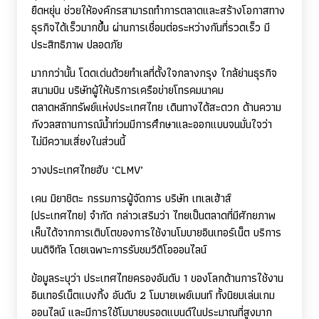
ยืดหยุ่น ช่วยให้องค์กรสามารถทำการตลาดและสร้างโอกาสทาง
ธุรกิจได้เร็วมากขึ้น ผ่านการเชื่อมต่อระหว่างกันที่รวดเร็ว มี
ประสิทธิภาพ ปลอดภัย
มากกว่านั้น โดดเด่นด้วยทำเลที่ตั้งใจกลางกรุง ใกล้ย่านธุรกิจ
สนามบิน บริษัทผู้ให้บริการเครือข่ายโทรคมนาคม
ตลาดหลักทรัพย์แห่งประเทศไทย เดินทางได้สะดวก ด้านความ
กังวลสถานการณ์น้ำท่วมมีการศึกษาและออกแบบจนมั่นใจว่า
ไม่มีความเสี่ยงในส่วนนี้
วางประเทศไทยฮับ ‘
CLMV’
เคน มิยาชิตะ กรรมการผู้จัดการ บริษัท เทเลเฮ้าส์
(ประเทศไทย) จำกัด กล่าวเสริมว่า ไทยเป็นตลาดที่มีศักยภาพ
เห็นได้จากการเติบโตของการใช้งานโมบายอินเทอร์เน็ต บริการ
บนดิจิทัล โดยเฉพาะการรับชมวีดิโอออนไลน์
ข้อมูลระบุว่า ประเทศไทยครองอันดับ 1 ของโลกด้านการใช้งาน
อินเทอร์เน็ตแบงกิ้ง อันดับ 2 โมบายเพย์เมนท์ ทั้งนิยมเล่นเกม
ออนไลน์ และมีการใช้โมบายบรอดแบนด์ในประมาณที่สูงมาก