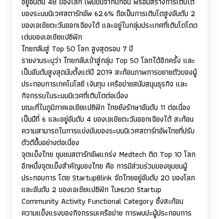
อยู่อันดับ 48 ของโลก เพิ่มขึ้นจากปีก่อน พร้อมสร้างการเติบโต
ของระบบนิเวศสตาร์ทอัพ 62.6% ถือเป็นการเติบโตสูงอันดับ 2
ของเอเชียตะวันออกเฉียงใต้ และอยู่ในกลุ่มประเทศที่เติบโตโดด
เด่นของเอเชียแปซิฟิก
ไทยกลับสู่
Top
50 โลก สูงสุดรอบ 7 ปี
รายงานระบุว่า ไทยกลับเข้าสู่กลุ่ม
Top
50 โลกได้อีกครั้ง และ
เป็นอันดับสูงสุดนับตั้งแต่ปี 2019 สะท้อนภาพการขยายตัวของผู้
ประกอบการเทคโนโลยี เงินทุน เครือข่ายสนับสนุนธุรกิจ และ
กิจกรรมในระบบนิเวศที่เติบโตต่อเนื่อง
ขณะที่ในภูมิภาคเอเชียแปซิฟิก ไทยยังรักษาอันดับ 11 ต่อเนื่อง
เป็นปีที่ 6 และอยู่อันดับ 4 ของเอเชียตะวันออกเฉียงใต้ สะท้อน
ความสามารถในการแข่งขันของระบบนิเวศสตาร์ทอัพไทยที่ปรับ
ตัวดีขึ้นอย่างต่อเนื่อง
จุดแข็งไทย ชุมชนสตาร์ทอัพแกร่ง
Medtech
ติด
Top
10 โลก
อีกหนึ่งจุดแข็งสำคัญของไทย คือ การมีส่วนร่วมของชุมชนผู้
ประกอบการ โดย
StartupBlink
จัดไทยอยู่อันดับ 20 ของโลก
และอันดับ 2 ของเอเชียแปซิฟิก ในหมวด
Startup
Community Activity Functional Category
ซึ่งสะท้อน
ความแข็งแรงของกิจกรรมเครือข่าย การพบปะผู้ประกอบการ