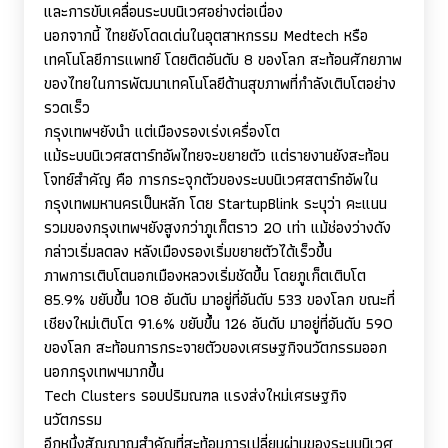
และการขับเคลื่อนระบบนิเวศอย่างต่อเนื่อง
นอกจากนี้ ไทยยังโดดเด่นในอุตสาหกรรม
Medtech
หรือ
เทคโนโลยีการแพทย์ โดยติดอันดับ 8 ของโลก สะท้อนศักยภาพ
ของไทยในการพัฒนาเทคโนโลยีด้านสุขภาพที่กำลังเติบโตอย่าง
รวดเร็ว
กรุงเทพฯยังนำ แต่เมืองรองเร่งเครื่องโต
แม้ระบบนิเวศสตาร์ทอัพไทยจะขยายตัว แต่รายงานยังสะท้อน
โจทย์สำคัญ คือ การกระจุกตัวของระบบนิเวศสตาร์ทอัพใน
กรุงเทพมหานครเป็นหลัก โดย
StartupBlink
ระบุว่า คะแนน
รวมของกรุงเทพฯยังสูงกว่าภูเก็ตราว 20 เท่า แม้ช่องว่างดัง
กล่าวเริ่มลดลง หลังเมืองรองเริ่มขยายตัวได้เร็วขึ้น
ภาพการเติบโตนอกเมืองหลวงเริ่มชัดขึ้น โดยภูเก็ตเติบโต
85.9% ขยับขึ้น 108 อันดับ มาอยู่ที่อันดับ 533 ของโลก ขณะที่
เชียงใหม่เติบโต 91.6% ขยับขึ้น 126 อันดับ มาอยู่ที่อันดับ 590
ของโลก สะท้อนการกระจายตัวของเศรษฐกิจนวัตกรรมออก
นอกกรุงเทพฯมากขึ้น
Tech Clusters
รอบปริมณฑล แรงส่งใหม่เศรษฐกิจ
นวัตกรรม
อีกหนึ่งสัญญาณสำคัญที่สะท้อนการเปลี่ยนผ่านของระบบนิเวศ