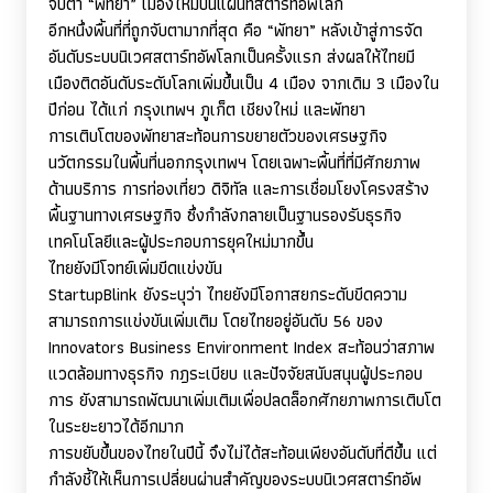
จับตา “พัทยา” เมืองใหม่บนแผนที่สตาร์ทอัพโลก
อีกหนึ่งพื้นที่ที่ถูกจับตามากที่สุด คือ “พัทยา” หลังเข้าสู่การจัด
อันดับระบบนิเวศสตาร์ทอัพโลกเป็นครั้งแรก ส่งผลให้ไทยมี
เมืองติดอันดับระดับโลกเพิ่มขึ้นเป็น 4 เมือง จากเดิม 3 เมืองใน
ปีก่อน ได้แก่ กรุงเทพฯ ภูเก็ต เชียงใหม่ และพัทยา
การเติบโตของพัทยาสะท้อนการขยายตัวของเศรษฐกิจ
นวัตกรรมในพื้นที่นอกกรุงเทพฯ โดยเฉพาะพื้นที่ที่มีศักยภาพ
ด้านบริการ การท่องเที่ยว ดิจิทัล และการเชื่อมโยงโครงสร้าง
พื้นฐานทางเศรษฐกิจ ซึ่งกำลังกลายเป็นฐานรองรับธุรกิจ
เทคโนโลยีและผู้ประกอบการยุคใหม่มากขึ้น
ไทยยังมีโจทย์เพิ่มขีดแข่งขัน
StartupBlink
ยังระบุว่า ไทยยังมีโอกาสยกระดับขีดความ
สามารถการแข่งขันเพิ่มเติม โดยไทยอยู่อันดับ 56 ของ
Innovators Business Environment Index
สะท้อนว่าสภาพ
แวดล้อมทางธุรกิจ กฎระเบียบ และปัจจัยสนับสนุนผู้ประกอบ
การ ยังสามารถพัฒนาเพิ่มเติมเพื่อปลดล็อกศักยภาพการเติบโต
ในระยะยาวได้อีกมาก
การขยับขึ้นของไทยในปีนี้ จึงไม่ได้สะท้อนเพียงอันดับที่ดีขึ้น แต่
กำลังชี้ให้เห็นการเปลี่ยนผ่านสำคัญของระบบนิเวศสตาร์ทอัพ