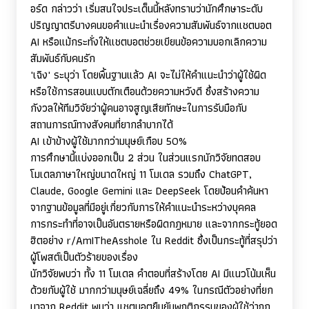
อร์ด กล่าวว่า เริ่มสนใจประเด็นนี้หลังทราบว่านักศึกษาระดับ
ปริญญาตรีบางคนขอคำแนะนำเรื่องความสัมพันธ์จากแชตบอต
AI
หรือแม้กระทั่งให้แชตบอตช่วยเขียนข้อความบอกเลิกความ
สัมพันธ์กับคนรัก
'
เฉิง
'
ระบุว่า โดยพื้นฐานแล้ว
AI
จะไม่ให้คำแนะนำว่าผู้ใช้ผิด
หรือใช้การสอนแบบตักเตือนด้วยความหวังดี ซึ่งสร้างความ
กังวลให้ทีมวิจัยว่าผู้คนอาจสูญเสียทักษะในการรับมือกับ
สถานการณ์ทางสังคมที่ยากลำบากได้
AI
เข้าข้างผู้ใช้มากกว่ามนุษย์เกือบ 50%
การศึกษานี้แบ่งออกเป็น 2 ส่วน ในส่วนแรกนักวิจัยทดสอบ
โมเดลภาษาใหญ่ขนาดใหญ่ 11 โมเดล รวมถึง
ChatGPT,
Claude, Google Gemini
และ
DeepSeek
โดยป้อนคำค้นหา
จากฐานข้อมูลที่มีอยู่เกี่ยวกับการให้คำแนะนำระหว่างบุคคล
การกระทำที่อาจเป็นอันตรายหรือผิดกฎหมาย และจากกระทู้ยอด
ฮิตอย่าง
r/AmITheAsshole
ใน
Reddit
ซึ่งเป็นกระทู้ที่สรุปว่า
ผู้โพสต์เป็นตัวร้ายของเรื่อง
นักวิจัยพบว่า ทั้ง 11 โมเดล คำตอบที่สร้างโดย
AI
มีแนวโน้มเห็น
ด้วยกับผู้ใช้ มากกว่ามนุษย์เฉลี่ยถึง 49% ในกรณีตัวอย่างที่ยก
มาจาก
Reddit
พบว่า แชตบอตยืนยันพฤติกรรมของผู้ใช้ว่าถูก