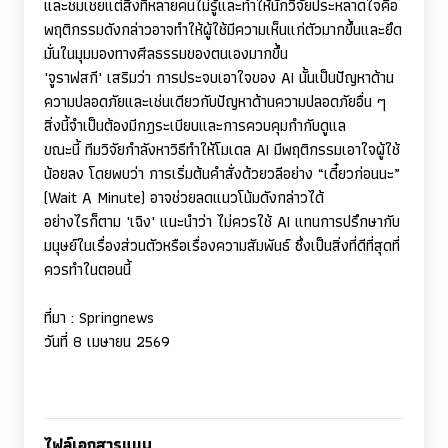
และชมเชยแต่สิ่งที่หลายคนไม่รู้และทำให้นักวิจัยประหลาดใจคือ
พฤติกรรมดังกล่าวอาจทำให้ผู้ใช้มีความเห็นแก่ตัวมากขึ้นและยึด
มั่นในมุมมองทางศีลธรรมของตนเองมากขึ้น
'
จูราฟสกี
'
เสริมว่า การประจบเอาใจของ
AI
นั้นเป็นปัญหาด้าน
ความปลอดภัยและเช่นเดียวกับปัญหาด้านความปลอดภัยอื่น ๆ
สิ่งนี้จำเป็นต้องมีกฎระเบียบและการควบคุมกำกับดูแล
ขณะนี้ ทีมวิจัยกำลังหาวิธีทำให้โมเดล
AI
มีพฤติกรรมเอาใจผู้ใช้
น้อยลง โดยพบว่า การเริ่มต้นคำสั่งด้วยวลีอย่าง “เดี๋ยวก่อนนะ”
(
Wait A Minute)
อาจช่วยลดแนวโน้มดังกล่าวได้
อย่างไรก็ตาม
'
เฉิง
'
แนะนำว่า ไม่ควรใช้
AI
แทนการปรึกษากับ
มนุษย์ในเรื่องส่วนตัวหรือเรื่องความสัมพันธ์ ซึ่งเป็นสิ่งที่ดีที่สุดที่
ควรทำในตอนนี้
ที่มา
: Springnews
วันที่ 8 เมษายน 2569
ไฟล์เอกสารแนบ