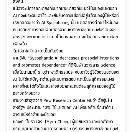
สังคม
แม้ว่าจะมีการถกเถียงกันมากมายเกี่ยวกับแนวโน้มของแชตบอท
AI
ที่จะประจบเอาใจและยืนยันความเชื่อที่มีอยู่แล้วของผู้ใช้หรือที่
เรียกอีกอย่างว่า
AI Sycophancy
นั้น แต่ผลการศึกษาใหม่ของ
ทีมนักวิทยาการคอมพิวเตอร์จากมหาวิทยาลัยสแตนฟอร์ดขจอง
สหรัฐฯ พยายามวัดว่าแนวโน้มดังกล่าวอาจเป็นอันตรายมากน้อย
เพียงใด
ไม่ใช่แค่สไตล์ แต่เป็นภัยเงียบ
งานวิจัย “
Sycophantic AI decreases prosocial intentions
and promotes dependence”
ที่ตีพิมพ์ในวารสาร
Science
เมื่อไม่นานมานี้ ระบุว่า พฤติกรรมประจบเอาใจผู้ใช้ของแชตบอต
AI
ไม่ใช่แค่ปัญหาด้านรูปแบบการตอบ แต่เป็นพฤติกรรมแพร่
หลายที่พบได้ทั่วไปและอาจส่งผลกระทบต่อพฤติกรรมของผู้ใช้
อย่างกว้างขวาง
รายงานล่าสุดจาก
Pew Research Center
พบว่า วัยรุ่นใน
สหรัฐฯ ประมาณ 12% ใช้แชตบอต
AI
เพื่อขอคำปรึกษาด้าน
อารมณ์หรือคำแนะนำชีวิต
ขณะที่
'
ไมรา เฉิง
' (Myra Cheng)
ผู้เขียนหลักและนักศึกษา
ปริญญาเอกด้านวิทยาการคอมพิวเตอร์ของมหาวิทยาลัยสแตนฟ