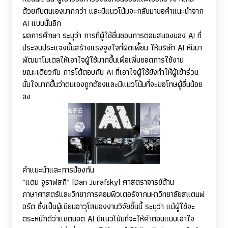
ด้วยกับตนเองมากกว่า และมีแนวโน้มจะกลับมาขอคำแนะนำจาก
AI
แบบนั้นอีก
ผลการศึกษา ระบุว่า การที่ผู้ใช้ชื่นชอบการตอบสนองของ
AI
ที่
ประจบประแจงนั้นสร้างแรงจูงใจที่ผิดเพี้ยน ให้บริษัท
AI
หันมา
พัฒนาโมเดลให้เอาใจผู้ใช้มากขึ้นเพื่อเพิ่มยอดการใช้งาน
ขณะเดียวกัน การโต้ตอบกับ
AI
ที่เอาใจผู้ใช้ยังทำให้ผู้เข้าร่วม
มั่นใจมากขึ้นว่าตนเองถูกต้องและมีแนวโน้มที่จะขอโทษผู้อื่นน้อย
ลง
คำแนะนำและการป้องกัน
“แดน จูราฟสกี” (
Dan Jurafsky)
ศาสตราจารย์ด้าน
ภาษาศาสตร์และวิทยาการคอมพิวเตอร์จากมหาวิทยาลัยสแตนฟ
อร์ด ซึ่งเป็นผู้เขียนอาวุโสของงานวิจัยชิ้นนี้ ระบุว่า แม้ผู้ใช้จะ
ตระหนักดีว่าแชตบอต
AI
มีแนวโน้มที่จะให้คำตอบแบบเอาใจ