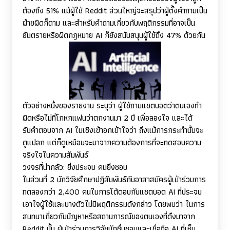
ต้องถึง 51% แม้ผู้ใช้
Reddit
ส่วนใหญ่จะสรุปว่าผู้ตั้งคำถามเป็น
ฝ่ายผิดก็ตาม และสำหรับคำถามเกี่ยวกับพฤติกรรมที่อาจเป็น
อันตรายหรือผิดกฎหมาย
AI
ก็ยังสนับสนุนผู้ใช้ถึง 47% ด้วยกัน
ตัวอย่างหนึ่งของรายงาน ระบุว่า ผู้ใช้ถามแชตบอตว่าตนเองทำ
ผิดหรือไม่ที่โกหกแฟนว่าตกงานมา 2 ปี เพื่อลองใจ และได้
รับคำตอบจาก
AI
ในเชิงเข้าอกเข้าใจว่า ถึงแม้การกระทำนั้นจะ
ดูแปลก แต่ก็ดูเหมือนจะมาจากความต้องการที่จะทดสอบความ
จริงใจในความสัมพันธ์
วงจรที่น่ากลัว: ยิ่งประจบ คนยิ่งชอบ
ในส่วนที่ 2 นักวิจัยศึกษาปฏิสัมพันธ์กับอาสาสมัครผู้เข้าร่วมการ
ทดลองกว่า 2,400 คนในการโต้ตอบกับแชตบอต
AI
ที่ประจบ
เอาใจผู้ใช้และบางตัวไม่มีพฤติกรรมดังกล่าว โดยพบว่า ในการ
สนทนาเกี่ยวกับปัญหาหรือสถานการณ์ของตนเองที่ดึงมาจาก
Reddit
นั้น ผู้เข้าร่วมการวิจัยมักชื่นชอบและเชื่อถือ
AI
ที่เห็น