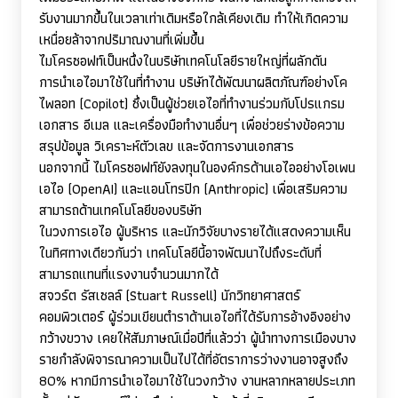
รับงานมากขึ้นในเวลาเท่าเดิมหรือใกล้เคียงเดิม ทำให้เกิดความ
เหนื่อยล้าจากปริมาณงานที่เพิ่มขึ้น
ไมโครซอฟท์เป็นหนึ่งในบริษัทเทคโนโลยีรายใหญ่ที่ผลักดัน
การนำเอไอมาใช้ในที่ทำงาน บริษัทได้พัฒนาผลิตภัณฑ์อย่างโค
ไพลอท (
Copilot)
ซึ่งเป็นผู้ช่วยเอไอที่ทำงานร่วมกับโปรแกรม
เอกสาร อีเมล และเครื่องมือทำงานอื่นๆ เพื่อช่วยร่างข้อความ
สรุปข้อมูล วิเคราะห์ตัวเลข และจัดการงานเอกสาร
นอกจากนี้ ไมโครซอฟท์ยังลงทุนในองค์กรด้านเอไออย่างโอเพน
เอไอ (
OpenAI)
และแอนโทรปิก (
Anthropic)
เพื่อเสริมความ
สามารถด้านเทคโนโลยีของบริษัท
ในวงการเอไอ ผู้บริหาร และนักวิจัยบางรายได้แสดงความเห็น
ในทิศทางเดียวกันว่า เทคโนโลยีนี้อาจพัฒนาไปถึงระดับที่
สามารถแทนที่แรงงานจำนวนมากได้
สจวร์ต รัสเซลล์ (
Stuart Russell)
นักวิทยาศาสตร์
คอมพิวเตอร์ ผู้ร่วมเขียนตำราด้านเอไอที่ได้รับการอ้างอิงอย่าง
กว้างขวาง เคยให้สัมภาษณ์เมื่อปีที่แล้วว่า ผู้นำทางการเมืองบาง
รายกำลังพิจารณาความเป็นไปได้ที่อัตราการว่างงานอาจสูงถึง
80% หากมีการนำเอไอมาใช้ในวงกว้าง งานหลากหลายประเภท