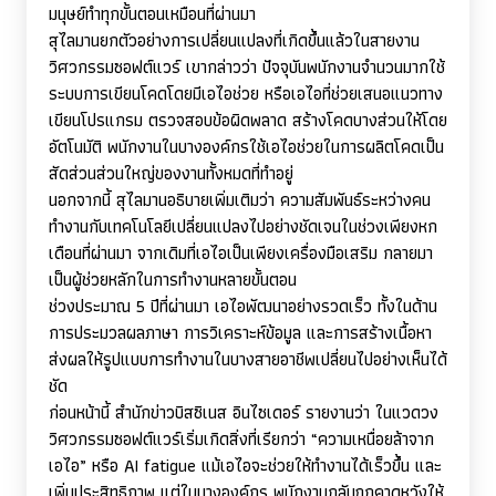
มนุษย์ทำทุกขั้นตอนเหมือนที่ผ่านมา
สุไลมานยกตัวอย่างการเปลี่ยนแปลงที่เกิดขึ้นแล้วในสายงาน
วิศวกรรมซอฟต์แวร์ เขากล่าวว่า ปัจจุบันพนักงานจำนวนมากใช้
ระบบการเขียนโคดโดยมีเอไอช่วย หรือเอไอที่ช่วยเสนอแนวทาง
เขียนโปรแกรม ตรวจสอบข้อผิดพลาด สร้างโคดบางส่วนให้โดย
อัตโนมัติ พนักงานในบางองค์กรใช้เอไอช่วยในการผลิตโคดเป็น
สัดส่วนส่วนใหญ่ของงานทั้งหมดที่ทำอยู่
นอกจากนี้ สุไลมานอธิบายเพิ่มเติมว่า ความสัมพันธ์ระหว่างคน
ทำงานกับเทคโนโลยีเปลี่ยนแปลงไปอย่างชัดเจนในช่วงเพียงหก
เดือนที่ผ่านมา จากเดิมที่เอไอเป็นเพียงเครื่องมือเสริม กลายมา
เป็นผู้ช่วยหลักในการทำงานหลายขั้นตอน
ช่วงประมาณ 5 ปีที่ผ่านมา เอไอพัฒนาอย่างรวดเร็ว ทั้งในด้าน
การประมวลผลภาษา การวิเคราะห์ข้อมูล และการสร้างเนื้อหา
ส่งผลให้รูปแบบการทำงานในบางสายอาชีพเปลี่ยนไปอย่างเห็นได้
ชัด
ก่อนหน้านี้ สำนักข่าวบิสซิเนส อินไซเดอร์ รายงานว่า ในแวดวง
วิศวกรรมซอฟต์แวร์เริ่มเกิดสิ่งที่เรียกว่า “ความเหนื่อยล้าจาก
เอไอ” หรือ
AI fatigue
แม้เอไอจะช่วยให้ทำงานได้เร็วขึ้น และ
เพิ่มประสิทธิภาพ แต่ในบางองค์กร พนักงานกลับถูกคาดหวังให้