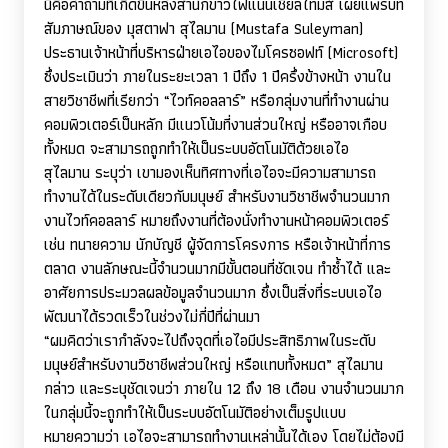
นี่คือคำถามที่เกิดขึ้นหลังสำนักข่าวไฟแนนเชียลไทมส์ เผยแพร่บท
สัมภาษณ์ของ มุสตาฟา สุไลมาน (
Mustafa Suleyman)
ประธานเจ้าหน้าที่บริหารฝ่ายเอไอของไมโครซอฟท์ (
Microsoft)
ซึ่งประเมินว่า ภายในระยะเวลา 1 ปีถึง 1 ปีครึ่งข้างหน้า งานใน
สายวิชาชีพที่เรียกว่า “ไวท์คอลลาร์” หรือกลุ่มงานที่ทำงานผ่าน
คอมพิวเตอร์เป็นหลัก มีแนวโน้มที่งานส่วนใหญ่ หรืออาจเกือบ
ทั้งหมด จะสามารถถูกทำให้เป็นระบบอัตโนมัติด้วยเอไอ
สุไลมาน ระบุว่า เขามองเห็นทิศทางที่เอไอจะมีความสามารถ
ทำงานได้ในระดับเดียวกับมนุษย์ สำหรับงานวิชาชีพจำนวนมาก
งานไวท์คอลลาร์ หมายถึงงานที่ต้องนั่งทำงานหน้าคอมพิวเตอร์
เช่น ทนายความ นักบัญชี ผู้จัดการโครงการ หรือเจ้าหน้าที่การ
ตลาด งานลักษณะนี้จำนวนมากมีขั้นตอนที่ชัดเจน ทำซ้ำได้ และ
อาศัยการประมวลผลข้อมูลจำนวนมาก ซึ่งเป็นสิ่งที่ระบบเอไอ
พัฒนาได้รวดเร็วในช่วงไม่กี่ปีที่ผ่านมา
“ผมคิดว่าเรากำลังจะไปถึงจุดที่เอไอมีประสิทธิภาพในระดับ
มนุษย์สำหรับงานวิชาชีพส่วนใหญ่ หรือแทบทั้งหมด” สุไลมาน
กล่าว และระบุชัดเจนว่า ภายใน 12 ถึง 18 เดือน งานจำนวนมาก
ในกลุ่มนี้จะถูกทำให้เป็นระบบอัตโนมัติอย่างเต็มรูปแบบ
หมายความว่า เอไอจะสามารถทำงานเหล่านั้นได้เอง โดยไม่ต้องมี