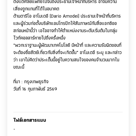
ตั้งแต่ศัลยแพทย์ไปจนถึงประธานเจ้าหน้าที่บริหาร อาจมีความ
เสี่ยงถูกแทนที่ได้ในอนาคต
ด้านดาริโอ อาโมเดอี (
Dario Amodei)
ประธานเจ้าหน้าที่บริหาร
และผู้ร่วมก่อตั้งบริษัทแอนโทรปิกให้สัมภาษณ์กับสื่อแอกซิออ
สก่อนหน้านี้ว่า เอไออาจทำให้ตำแหน่งงานระดับเริ่มต้นในกลุ่ม
ไวท์คอลลาร์หายไปถึงครึ่งหนึ่ง
“พวกเราฐานะผู้พัฒนาเทคโนโลยี มีหน้าที่ และความรับผิดชอบที่
จะต้องซื่อสัตย์เกี่ยวกับสิ่งที่จะเกิดขึ้น” อาโมเดอี ระบุ และกล่าว
ว่า เขาไม่คิดว่าประเด็นนี้อยู่ในความสนใจของคนจำนวนมากใน
ขณะนี้
ที่มา
:
กรุงเทพธุรกิจ
วันที่ 16 กุมภาพันธ์ 2569
ไฟล์เอกสารแนบ
-