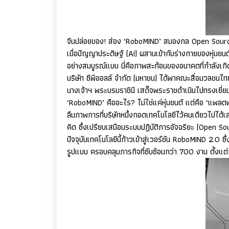
จีนปล่อยของ! ส่อง ‘
RoboMIND’
สมองกล
Open Sour
เมื่อปัญญาประดิษฐ์ (
AI)
ผสานเข้ากับร่างกายของหุ่นยนต
อย่างสมบูรณ์แบบ นี่คือภาพสะท้อนของอนาคตที่กำลังเกิดข
บริษัท ซีพีออลล์ จํากัด (มหาชน) ได้พาคณะสื่อมวลชนไทย
นางเจ้าฯ พระบรมราชินี เสด็จพระราชดำเนินไปทรงเยี่ยมชมเ
‘
RoboMIND’
คืออะไร
?
ไม่ใช่แค่หุ่นยนต์ แต่คือ ‘แพล
ลืมภาพการที่บริษัทหนึ่งกอดเทคโนโลยีไว้คนเดียวไปได้
คิด ซึ่งเปรียบเสมือนระบบปฏิบัติการอัจฉริยะ (
Open So
ปัจจุบันเทคโนโลยีนี้ก้าวเข้าสู่เวอร์ชัน
RoboMIND
2.0 ซึ
รูปแบบ ครอบคลุมภารกิจที่ซับซ้อนกว่า 700 งาน ตั้งแต่