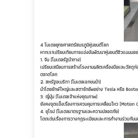
4 โมเดลยุทธศาสตร์สมรภูมิหุ่นยนต์โลก
หากเราเปรียบเทียบการแข่งขันพัฒนาหุ่นยนต์ฮิวแมนนอยด
1. จีน (โมเดลรัฐนำทาง)
เปรียบเสมือนการสร้างโรงงานผลิตเครื่องมือและวัสดุก
ตลาดโลก
2. สหรัฐอเมริกา (โมเดลเอกชนนำ)
นำโดยยักษ์ใหญ่และสตาร์ทอัพอย่าง
Tesla
หรือ
Bost
3. ญี่ปุ่น (โมเดลเจ้าแห่งคุณภาพ)
ยังคงจุดแข็งเรื่องการควบคุมการเคลื่อนไหว (
Motion 
4. ยุโรป (โมเดลมาตรฐานและความปลอดภัย)
โดดเด่นเรื่องการวางกฎระเบียบและการทำงานร่วมกับมนุษ