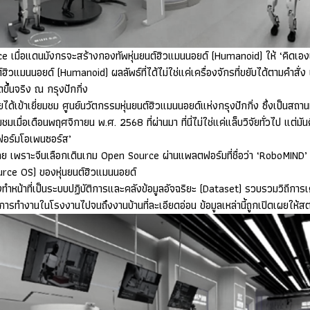
ce
เมื่อแดนมังกรจะสร้างกองทัพหุ่นยนต์ฮิวแมนนอยด์ (
Humanoid)
ให้ ‘คิดเอ
์ฮิวแมนนอยด์ (
Humanoid)
ผลลัพธ์ที่ได้ไม่ใช่แค่เครื่องจักรที่ขยับได้ตามคำสั
ึ้นจริง ณ กรุงปักกิ่ง
ได้เข้าเยี่ยมชม ศูนย์นวัตกรรมหุ่นยนต์ฮิวแมนนอยด์แห่งกรุงปักกิ่ง ซึ่งเป็นสถา
มื่อเดือนพฤศจิกายน พ.ศ. 2568 ที่ผ่านมา ที่นี่ไม่ใช่แค่แล็บวิจัยทั่วไป แต่มั
ตฟอร์มโอเพนซอร์ส’
เลย เพราะจีนเลือกเดินเกม
Open Source
ผ่านแพลตฟอร์มที่ชื่อว่า ‘
RoboMIND
urce OS)
ของหุ่นยนต์ฮิวแมนนอยด์
่งทำหน้าที่เป็นระบบปฏิบัติการและคลังข้อมูลอัจฉริยะ (
Dataset)
รวบรวมวิถีการเ
การทำงานในโรงงานไปจนถึงงานบ้านที่ละเอียดอ่อน ข้อมูลเหล่านี้ถูกเปิดเผยให้ส