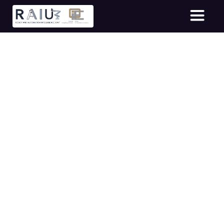
Robot Industry (May 2025)
ไฟล์เอกสารแนบ
1752468037.pdf
ที่มา :
ศูนย์สารสนเทศอัจฉริยะอุตสาหกรรม สถาบันไทย-
เยอรมัน
ข้อมูลวันที่ :
2025-07-14 04:40:37