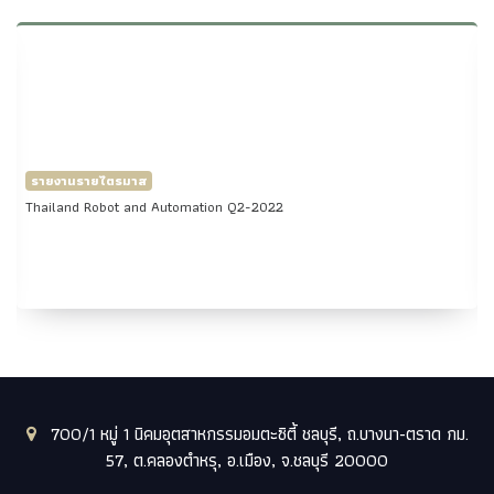
รายงานรายไตรมาส
Thailand Robot and Automation Q2-2022
700/1 หมู่ 1 นิคมอุตสาหกรรมอมตะซิตี้ ชลบุรี, ถ.บางนา-ตราด กม.
57, ต.คลองตำหรุ, อ.เมือง, จ.ชลบุรี 20000