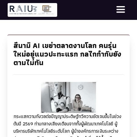
สึนามิ AI เขย่าตลาดงานโลก คนรุ่น
ใหม่อยู่แนวปะทะแรก กลไกกำกับยัง
ตามไม่ทัน
กระแสความกังวลต่อปัญญาประดิษฐ์ทวีความชัดเจนขึ้นในช่วง
ต้นปี 2569 ท่ามกลางเสียงเตือนจากทั้งผู้พัฒนาเทคโนโลยี ผู้
บริหารบริษัทเทคโนโลยีระดับโลก ผู้นำองค์กรการเงินระหว่าง