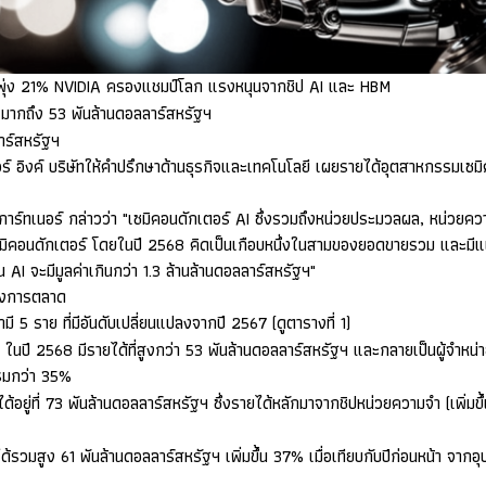
ุ่ง
21% NVIDIA
ครองแชมป์โลก แรงหนุนจากชิป
AI
และ
HBM
s
มากถึง
53
พันล้านดอลลาร์สหรัฐฯ
าร์สหรัฐฯ
ร์ อิงค์ บริษัทให้คำปรึกษาด้านธุรกิจและเทคโนโลยี เผยรายได้อุตสาหกรรมเซมิ
การ์ทเนอร์ กล่าวว่า "เซมิคอนดักเตอร์
AI
ซึ่งรวมถึงหน่วยประมวลผล
,
หน่วยควา
ซมิคอนดักเตอร์ โดยในปี
2568
คิดเป็นเกือบหนึ่งในสามของยอดขายรวม และมีแนว
าน
AI
จะมีมูลค่าเกินกว่า
1.3
ล้านล้านดอลลาร์สหรัฐฯ"
บ่งการตลาด
ามี
5
ราย ที่มีอันดับเปลี่ยนแปลงจากปี
2567 (
ดูตารางที่
1)
 ในปี
2568
มีรายได้ที่สูงกว่า
53
พันล้านดอลลาร์สหรัฐฯ และกลายเป็นผู้จำหน่
รมกว่า
35%
้อยู่ที่
73
พันล้านดอลลาร์สหรัฐฯ ซึ่งรายได้หลักมาจากชิปหน่วยความจำ (เพิ่มขึ
ได้รวมสูง
61
พันล้านดอลลาร์สหรัฐฯ เพิ่มขึ้น
37%
เมื่อเทียบกับปีก่อนหน้า จาก