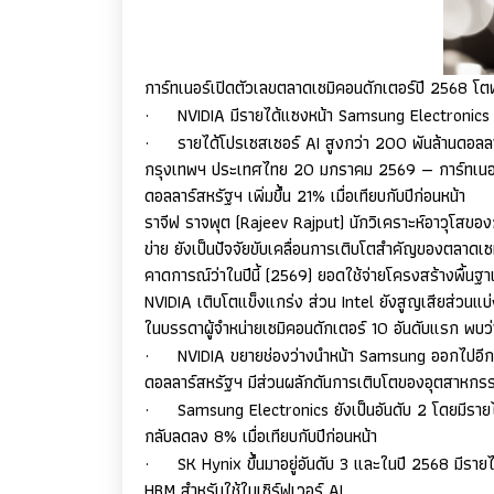
การ์ทเนอร์เปิดตัวเลขตลาดเซมิคอนดักเตอร์ปี
2568
โตพ
·
NVIDIA
มีรายได้แซงหน้า
Samsung Electronic
·
รายได้โปรเซสเซอร์
AI
สูงกว่า
200
พันล้านดอลล
กรุงเทพฯ ประเทศไทย
20
มกราคม
2569 —
การ์ทเนอ
ดอลลาร์สหรัฐฯ เพิ่มขึ้น
21%
เมื่อเทียบกับปีก่อนหน้า
ราจีฟ ราจพุต (
Rajeev Rajput)
นักวิเคราะห์อาวุโสของ
ข่าย ยังเป็นปัจจัยขับเคลื่อนการเติบโตสำคัญของตลาดเ
คาดการณ์ว่าในปีนี้ (
2569)
ยอดใช้จ่ายโครงสร้างพื้นฐ
NVIDIA
เติบโตแข็งแกร่ง ส่วน
Intel
ยังสูญเสียส่วนแ
ในบรรดาผู้จำหน่ายเซมิคอนดักเตอร์
10
อันดับแรก พบว่
·
NVIDIA
ขยายช่องว่างนำหน้า
Samsung
ออกไปอีก
ดอลลาร์สหรัฐฯ มีส่วนผลักดันการเติบโตของอุตสาหกร
·
Samsung Electronics
ยังเป็นอันดับ
2
โดยมีรายได
กลับลดลง
8%
เมื่อเทียบกับปีก่อนหน้า
·
SK Hynix
ขึ้นมาอยู่อันดับ
3
และในปี
2568
มีราย
HBM
สำหรับใช้ในเซิร์ฟเวอร์
AI