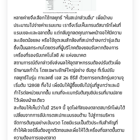
หลายค่ายจึงเลือกใช้กลยุทธ์ "หั่นสเปกส่วนอื่น" เพื่อนำงบ
ประมาณไปจ่ายค่าแรมแทน เราจึงเริ่มเห็นเทรนด์สมาร์ทโฟนที่
แรมเยอะและฉลาดขึ้น แต่กลับถูกลดคุณภาพหน้าจอให้มีความ
ละเอียดน้อยลง หรือใช้ชุดเลนส์กล้องที่สเปกต่ำลงกว่ารุ่นเดิม
ซึ่งเป็นผลกระทบโดยตรงที่ผู้บริโภคต้องยอมรับหากต้องการ
เครื่องที่รองรับเทคโนโลยี
AI
แห่งอนาคต
สถานการณ์ดังกล่าวยังส่งผลให้อุตสาหกรรมต้องปรับตัวเพื่อ
รักษาผลกำไร โดยเฉพาะยักษ์ใหญ่อย่าง ซัมซุง ที่เริ่มปรับ
กลยุทธ์ในรุ่น กาแลคซี่ เอส 26 ซีรีส์ ด้วยการยกเลิกรุ่นความจุ
เริ่มต้น 128
GB
ทิ้งไป เพื่อบีบให้ผู้ซื้อขยับไปรุ่นที่สูงกว่าและมี
กำไรต่อหน่วยมากขึ้น แทนที่จะแบกรับต้นทุนชิปแรมที่บานปลาย
ไว้เพียงฝ่ายเดียว
สะท้อนให้เห็นว่าในปี 2569 นี้ จุดโฟกัสของตลาดสมาร์ทโฟนได้
เปลี่ยนจากการอัปเกรดสเปกแบบรอบด้าน ไปสู่การบริหาร
จัดการต้นทุนอย่างเข้มงวด โดยมีแรมเป็นตัวประกันสำคัญที่
ทำให้ฟีเจอร์อื่นต้องถูกตัดทอนลงเพื่อให้ได้เครื่องที่ฉลาดขึ้นตาม
ความต้องการของตลาด