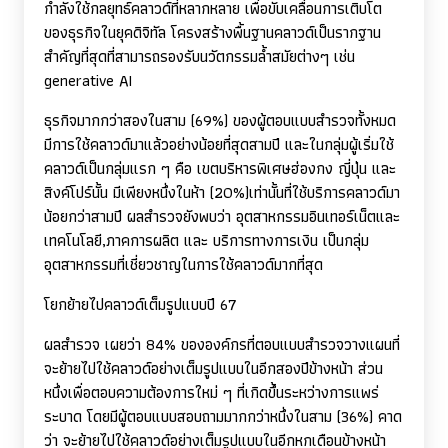
กำลังใช้กลยุทธ์คลาวด์ที่หลากหลาย เพื่อขับเคลื่อนการเติบโต
ของธุรกิจในยุคดิจิทัล โครงสร้างพื้นฐานคลาวด์เป็นรากฐาน
สำคัญที่สุดที่สามารถรองรับนวัตกรรมล้ำสมัยต่างๆ เช่น
generative AI
ธุรกิจมากกว่าสองในสาม (69%) ของผู้ตอบแบบสำรวจทั้งหมด
มีการใช้คลาวด์มาแล้วอย่างน้อยที่สุดสามปี และในกลุ่มผู้เริ่มใช้
คลาวด์เป็นกลุ่มแรก ๆ คือ เขตบริหารพิเศษฮ่องกง ญี่ปุ่น และ
สิงค์โปร์นั้น มีเพียงหนึ่งในห้า (20%)เท่านั้นที่ใช้บริการคลาวด์มา
น้อยกว่าสามปี ผลสำรวจยังพบว่า อุตสาหกรรมอินเทอร์เน็ตและ
เทคโนโลยี
,
ภาคการผลิต และ บริการทางการเงิน เป็นกลุ่ม
อุตสาหกรรมที่เชี่ยวชาญในการใช้คลาวด์มากที่สุด
โยกย้ายไปคลาวด์เต็มรูปแบบปี 67
ผลสำรวจ เผยว่า 84% ขององค์กรที่ตอบแบบสำรวจวางแผนที่
จะย้ายไปใช้คลาวด์อย่างเต็มรูปแบบในอีกสองปีข้างหน้า ส่วน
หนึ่งเพื่อตอบความต้องการใหม่ ๆ ที่เกิดขึ้นระหว่างการแพร่
ระบาด โดยมีผู้ตอบแบบสอบถามมากกว่าหนึ่งในสาม (36%) คาด
ว่า จะย้ายไปใช้คลาวด์อย่างเต็มรูปแบบในอีกหกเดือนข้างหน้า