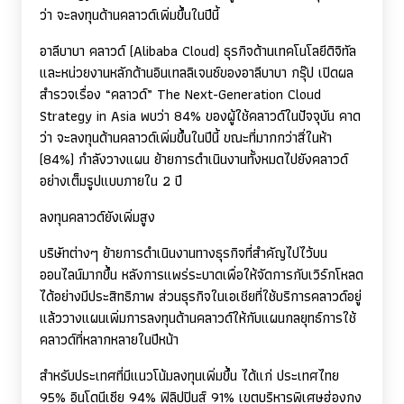
ว่า จะลงทุนด้านคลาวด์เพิ่มขึ้นในปีนี้
อาลีบาบา คลาวด์ (
Alibaba Cloud)
ธุรกิจด้านเทคโนโลยีดิจิทัล
และหน่วยงานหลักด้านอินเทลลิเจนซ์ของอาลีบาบา กรุ๊ป เปิดผล
สำรวจเรื่อง “คลาวด์”
The Next-Generation Cloud
Strategy in Asia
พบว่า 84% ของผู้ใช้คลาวด์ในปัจจุบัน คาด
ว่า จะลงทุนด้านคลาวด์เพิ่มขึ้นในปีนี้ ขณะที่มากกว่าสี่ในห้า
(84%) กำลังวางแผน ย้ายการดำเนินงานทั้งหมดไปยังคลาวด์
อย่างเต็มรูปแบบภายใน 2 ปี
ลงทุนคลาวด์ยังเพิ่มสูง
บริษัทต่างๆ ย้ายการดำเนินงานทางธุรกิจที่สำคัญไปไว้บน
ออนไลน์มากขึ้น หลังการแพร่ระบาดเพื่อให้จัดการกับเวิร์กโหลด
ได้อย่างมีประสิทธิภาพ ส่วนธุรกิจในเอเชียที่ใช้บริการคลาวด์อยู่
แล้ววางแผนเพิ่มการลงทุนด้านคลาวด์ให้กับแผนกลยุทธ์การใช้
คลาวด์ที่หลากหลายในปีหน้า
สำหรับประเทศที่มีแนวโน้มลงทุนเพิ่มขึ้น ได้แก่ ประเทศไทย
95% อินโดนีเซีย 94% ฟิลิปปินส์ 91% เขตบริหารพิเศษฮ่องกง