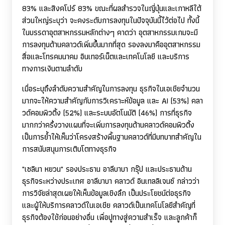
83% และสิงคโปร์ 83% ขณะที่ผลสำรวจในญี่ปุ่นและเกาหลีใต้
ส่วนใหญ่ระบุว่า จะคงระดับการลงทุนในปัจจุบันนี้ไว้ต่อไป ทั้งนี้
ในบรรดาอุตสาหกรรมหลักต่างๆ คาดว่า อุตสาหกรรมเกมจะมี
การลงทุนด้านคลาวด์เพิ่มขึ้นมากที่สุด รองลงมาคืออุตสาหกรรม
สื่อและโทรคมนาคม อินเทอร์เน็ตและเทคโนโลยี และบริการ
ทางการเงินตามลำดับ
เมื่อระบุถึงลำดับความสำคัญในการลงทุน ธุรกิจในเอเชียจำนวน
มากจะให้ความสำคัญกับการวิเคราะห์ข้อมูล และ
AI (
53%) คลา
วด์คอมพิวติ้ง (52%) และระบบอัตโนมัติ (46%) การที่ธุรกิจ
มากกว่าครึ่งวางแผนที่จะเพิ่มการลงทุนด้านคลาวด์คอมพิวติ้ง
เป็นการย้ำให้เห็นว่าโครงสร้างพื้นฐานคลาวด์ที่มีบทบาทสำคัญใน
การสนับสนุนการเติบโตทางธุรกิจ
"เซลินา หยวน" รองประธาน อาลีบาบา กรุ๊ป และประธานด้าน
ธุรกิจระหว่างประเทศ อาลีบาบา คลาวด์ อินเทลลิเจนซ์ กล่าวว่า
การวิจัยล่าสุดเผยให้เห็นข้อมูลเชิงลึก เป็นประโยชน์ต่อธุรกิจ
และผู้ให้บริการคลาวด์ในเอเชีย คลาวด์เป็นเทคโนโลยีสำคัญที่
ธุรกิจต้องใช้ก่อนอย่างอื่น เพื่อปูทางสู่ความสำเร็จ และลูกค้าก็