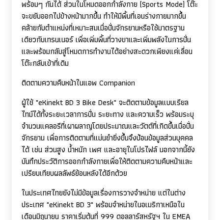
พร้อมๆ กันได้ ส่วนในโหมดออกกำลังกาย (
Sports Mode)
โต๊ะ
จะขยับออกไปข้างหน้ามากขึ้น ทำให้มีพื้นที่เอนร่างกายมากขึ้น
คล้ายกับตำแหน่งที่เหมาะสมเมื่อปั่นจักรยานหรือใช้มาตรฐาน
เดียวกับเทรนเนอร์ เพื่อเพิ่มพื้นที่วางขาและเพิ่มพลังในการปั่น
และพร้อมกลับสู่โหมดการทำงานได้อย่างสะดวกเพียงแค่เลื่อน
โต๊ะกลับเข้าที่เดิม
ติดตามความคืบหน้าในแอพ
Companion
ผู้ใช้ "
eKinekt BD
3
Bike Desk"
จะติดตามข้อมูลแบบเรียล
ไทม์ได้ทั้งระยะเวลาการปั่น ระยะทาง และความเร็ว พร้อมระบุ
จำนวนแคลอรีที่เผาผลาญโดยประมาณและวัตต์ที่เกิดขึ้นเมื่อปั่น
จักรยาน เพื่อการติดตามที่แม่นยำยิ่งขึ้นจึงป้อนข้อมูลส่วนบุคคล
ได้ เช่น ส่วนสูง น้ำหนัก เพศ และอายุในโปรไฟล์ นอกจากนี้ยัง
บันทึกประวัติการออกกำลังกายเพื่อให้ติดตามความคืบหน้าและ
เปรียบเทียบผลลัพธ์ย้อนหลังได้อีกด้วย
ในประเทศไทยยังไม่มีข้อมูลเรื่องการวางจำหน่าย แต่ในต่าง
ประเทศ "
eKinekt BD
3" พร้อมจำหน่ายในอเมริกาเหนือใน
เดือนมิถุนายน ราคาเริ่มต้นที่ 999 ดอลลาร์สหรัฐฯ ใน
EMEA