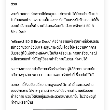
ด้วย
งานก็มากมาย ร่างกายก็ต้องดูแล แต่เวลาไม่ได้มีพอสำหรับแบ่ง
ไปทำสองอย่าง เพราะฉะนั้น
Acer
ก็สร้างสรรค์นวัตกรรมให้ทั้ง
ออกกำลังกายทั้งทำงานไปเลยพร้อมกัน ด้วย
eKinekt BD
3
Bike Desk
"
eKinekt BD
3
Bike Desk"
คือจักรยานเพื่อสุขภาพที่ช่วยเสริม
สร้างวิถีชีวิตที่ยั่งยืนและมีสุขภาพดีขึ้น โดยใช้พลังงานจากการ
ปั่นของผู้ใช้เพื่อจ่ายพลังงานให้กับเครื่องและการชาร์จอุปกรณ์
อิเล็กทรอนิกส์ ทำให้ผู้ใช้ออกกำลังกายในขณะทำงานได้
ระหว่างการออกกำลังกายหรือช่วงทำงานผู้ใช้ติดตามความคืบ
หน้าต่างๆ ผ่าน จอ
LCD
และแอพสมาร์ทโฟนที่เชื่อมต่อไว้ได้
นอกจากนี้ยังปรับเปลี่ยนความสูงของโต๊ะ เก้าอี้ และแรงต้าน
ของจักรยานได้ง่ายๆ ตามตำแหน่งที่ต้องการทำงานหรือออก
กำลังกาย ช่วยให้ยืดหยุ่นและสะดวกสบายมากขึ้น ไม่ว่าจะอยู่ที่
ทำงานหรือที่บ้าน