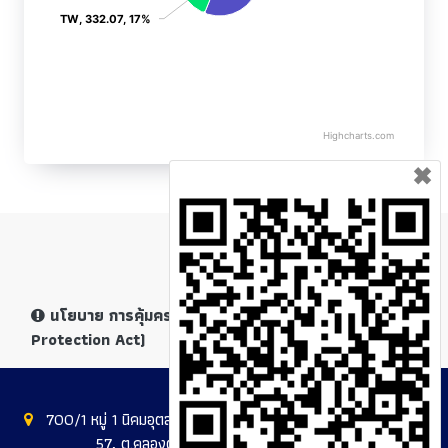
TW
TW
, 332.07, 17%
, 332.07, 17%
Highcharts.com
End of interactive chart.
✖
นโยบาย การคุ้มครองข้อมูลส่วนบุคคล (Personal Data
Protection Act)
700/1 หมู่ 1 นิคมอุตสาหกรรมอมตะซิตี้ ชลบุรี, ถ.บางนา-ตราด กม.
57, ต.คลองตำหรุ, อ.เมือง, จ.ชลบุรี 20000