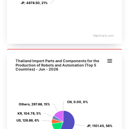
JP
JP
, 4878.50, 21%
, 4878.50, 21%
Highcharts.com
End of interactive chart.
Thailand Import Parts and Components for the Production o
Thailand Import Parts and Components for the
Pie chart with 6 slices.
Production of Robots and Automation (Top 5
Countries) - Jun - 2026
CN
CN
, 0.00, 0%
, 0.00, 0%
Others
Others
, 297.68, 15%
, 297.68, 15%
KR
KR
, 104.78, 5%
, 104.78, 5%
US
US
, 126.86, 6%
, 126.86, 6%
JP
JP
, 1101.45, 56%
, 1101.45, 56%