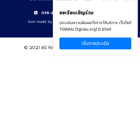
ขอเรียนเชิญร่วม
038-215033-39, 033-266040-44
Icon made by Freepik from
www.flaticon.com
ประเมินความพึงพอใจการใช้บริการ เว็บไซต์
TGIRAIU (tgiraiu.org) ปี 2569
เริ่มการประเมิน
© 2021 All Rights Reserved By
TGIRAIU.ORG