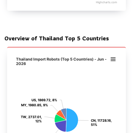
Highcharts.com
End of interactive chart.
Overview of Thailand Top 5 Countries
Thailand Import Robots (Top 5 Countries) - Jun - 2026
Thailand Import Robots (Top 5 Countries) - Jun -
Pie chart with 5 slices.
2026
View as data table, Thailand Import Robots (Top 5 Countri
US
US
, 1869.72, 8%
, 1869.72, 8%
MY
MY
, 1980.85, 9%
, 1980.85, 9%
TW
TW
, 2737.01,
, 2737.01,
CN
CN
, 11728.16,
, 11728.16,
12%
12%
51%
51%